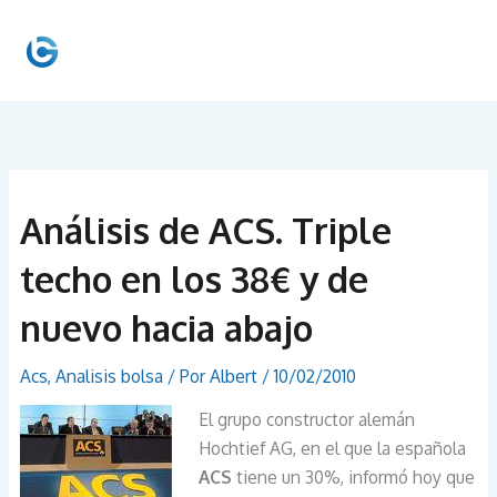
Ir
al
MEN
contenido
PRIN
Análisis de ACS. Triple
techo en los 38€ y de
nuevo hacia abajo
Acs
,
Analisis bolsa
/ Por
Albert
/
10/02/2010
El grupo constructor alemán
Hochtief AG, en el que la española
ACS
tiene un 30%, informó hoy que