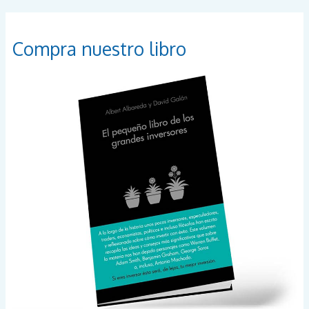
c
a
Compra nuestro libro
r
p
o
r
: