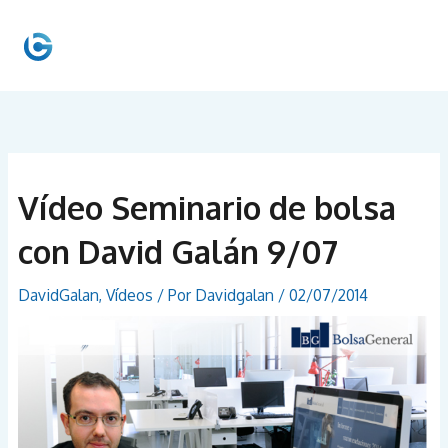
Ir
al
MEN
contenido
PRIN
Vídeo Seminario de bolsa
con David Galán 9/07
DavidGalan
,
Vídeos
/ Por
Davidgalan
/
02/07/2014