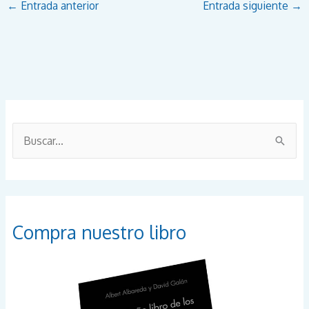
←
Entrada anterior
Entrada siguiente
→
B
u
s
c
a
Compra nuestro libro
r
p
o
r