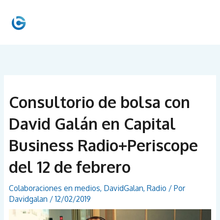
Ir
al
MEN
contenido
PRIN
Consultorio de bolsa con
David Galán en Capital
Business Radio+Periscope
del 12 de febrero
Colaboraciones en medios
,
DavidGalan
,
Radio
/ Por
Davidgalan
/
12/02/2019