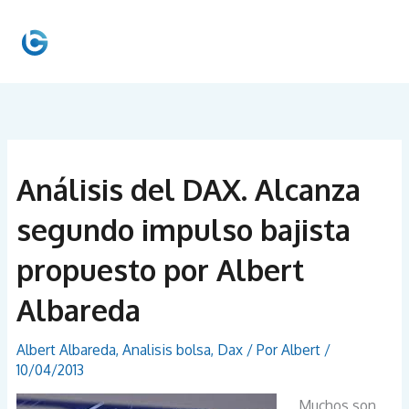
Ir
al
MEN
contenido
PRIN
Análisis del DAX. Alcanza
segundo impulso bajista
propuesto por Albert
Albareda
Albert Albareda
,
Analisis bolsa
,
Dax
/ Por
Albert
/
10/04/2013
Muchos son