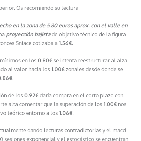
uperior. Os recomiendo su lectura.
echo en la zona de 5.80 euros aprox. con el valle en
una
proyección bajista
de objetivo técnico de la figura
ntonces Sniace cotizaba a
1.56€.
 mínimos en los
0.80€
se intenta reestructurar al alza.
ado al valor hacia los
1.00€
zonales desde donde se
0.86€.
ión de los
0.92€
daría compra en el corto plazo con
parte alta comentar que la superación de los
1.00€
nos
ivo teórico entorno a los
1.06€.
ctualmente dando lecturas contradictorias y el macd
 sesiones exponencial y el estocástico se encuentran