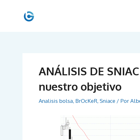
Ir
al
contenido
ANÁLISIS DE SNIACE
nuestro objetivo
Analisis bolsa
,
BrOcKeR
,
Sniace
/ Por
Alb