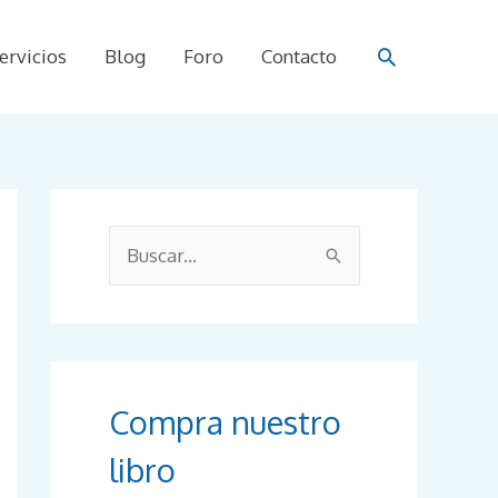
Buscar
ervicios
Blog
Foro
Contacto
B
u
s
c
a
r
Compra nuestro
p
libro
o