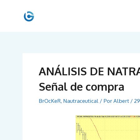
Ir
al
contenido
ANÁLISIS DE NATR
Señal de compra
BrOcKeR
,
Nautraceutical
/ Por
Albert
/
29