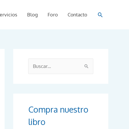
Buscar
ervicios
Blog
Foro
Contacto
B
u
s
c
a
r
Compra nuestro
p
libro
o