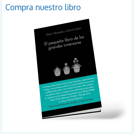
Compra nuestro libro
r
p
o
r
: