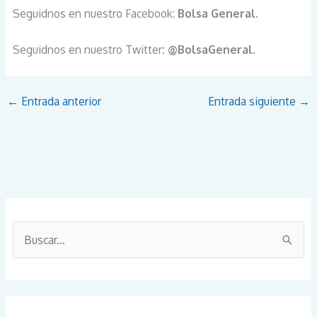
Seguidnos en nuestro Facebook:
Bolsa General.
Seguidnos en nuestro Twitter
: @BolsaGeneral.
←
Entrada anterior
Entrada siguiente
→
B
u
s
c
a