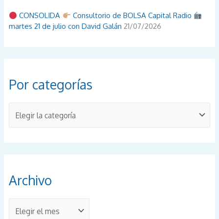
CONSOLIDA
Consultorio de BOLSA Capital Radio
martes 21 de julio con David Galán
21/07/2026
Por categorías
P
o
r
c
a
Archivo
t
e
A
g