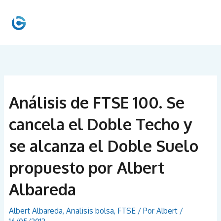
Ir
al
MEN
contenido
PRIN
Análisis de FTSE 100. Se
cancela el Doble Techo y
se alcanza el Doble Suelo
propuesto por Albert
Albareda
Albert Albareda
,
Analisis bolsa
,
FTSE
/ Por
Albert
/