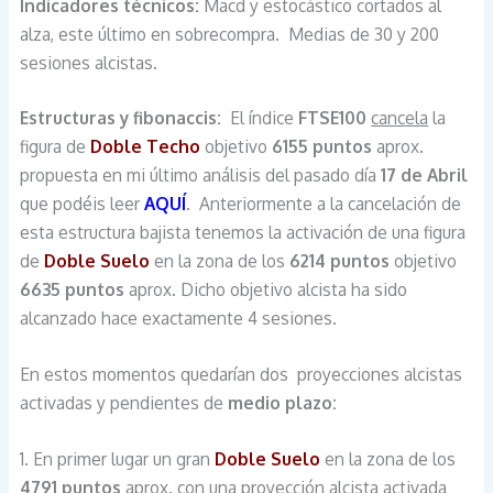
Indicadores técnicos:
Macd y estocástico cortados al
alza, este último en sobrecompra. Medias de 30 y 200
sesiones alcistas.
Estructuras y fibonaccis:
El índice
FTSE100
cancela
la
figura
de
Doble Techo
objetivo
6155 puntos
aprox
.
propuesta en mi último análisis del pasado día
17 de Abril
que podéis leer
AQUÍ
. Anteriormente a la cancelación de
esta estructura bajista tenemos la activación de una figura
de
Doble Suelo
en la zona de los
6214 puntos
objetivo
6635 puntos
aprox. Dicho objetivo alcista ha sido
alcanzado hace exactamente 4 sesiones.
En estos momentos quedarían dos proyecciones alcistas
activadas y pendientes de
medio plazo:
1. En primer lugar un gran
Doble Suelo
en la zona de los
4791 puntos
aprox. con una proyección alcista activada