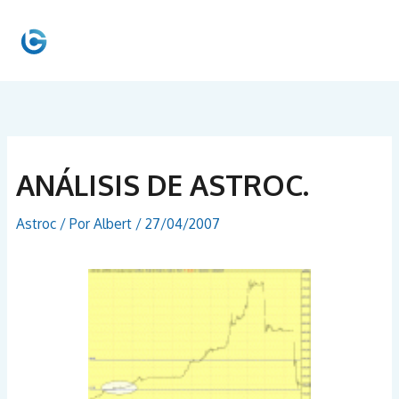
Ir
al
MEN
contenido
PRIN
ANÁLISIS DE ASTROC.
Astroc
/ Por
Albert
/
27/04/2007