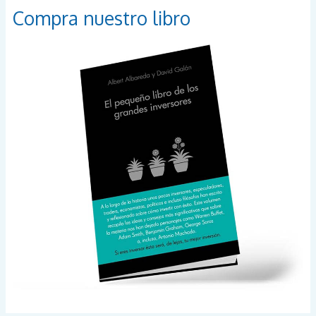
a
Compra nuestro libro
r
p
o
r
: