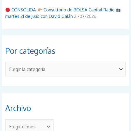
CONSOLIDA
Consultorio de BOLSA Capital Radio
martes 21 de julio con David Galán
21/07/2026
Por categorías
P
o
r
c
a
Archivo
t
e
A
g