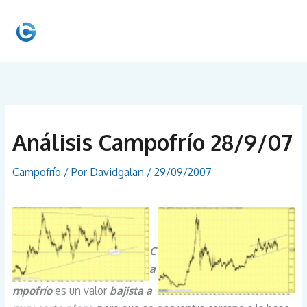
Ir
al
MEN
contenido
PRIN
Análisis Campofrío 28/9/07
Campofrío
/ Por
Davidgalan
/
29/09/2007
C
a
mpofrío
es un valor
bajista a